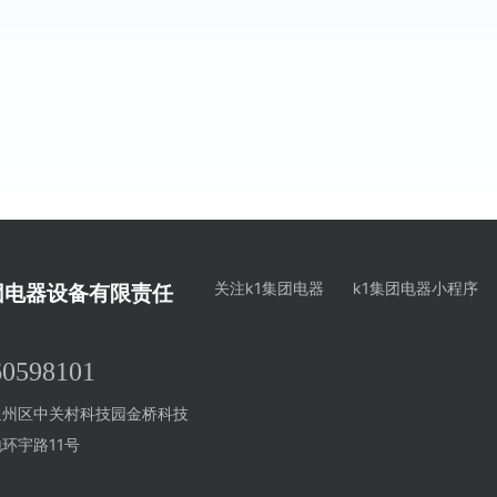
关注k1集团电器
k1集团电器小程序
团电器设备有限责任
60598101
通州区中关村科技园金桥科技
环宇路11号