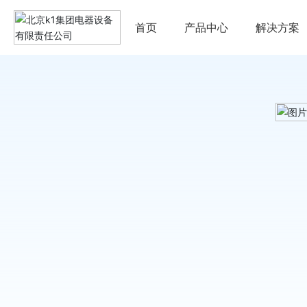
首页
产品中心
解决方案