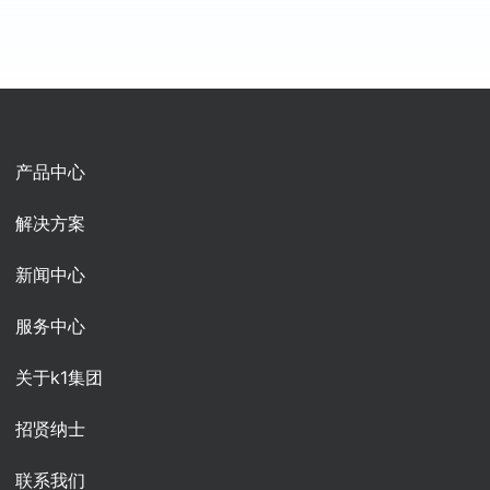
产品中心
解决方案
新闻中心
服务中心
关于k1集团
招贤纳士
联系我们